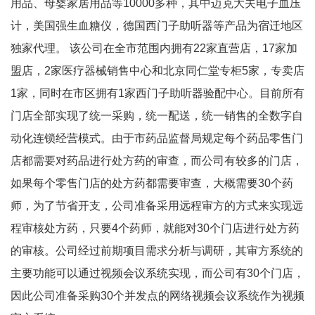
用品、母婴家居用品等
10000
多种，其中迈克大夫电子血压
计，美国强生血糖仪，德国西门子助听器等产品为宿迁地区
独家代理。
该公司在全市范围内拥有
22
家直营店，
17
家加
盟店，
2
家医疗器械销售中心和北京同仁堂专柜
5
家，专卖店
1
家，同时在市区拥有
1
家西门子助听器验配中心。目前所有
门店全部实现了统一采购，统一配送，统一销售的全数字自
动化连锁经营模式。由于市药品监督局规定每个药品零售门
店都需要对药品进行处方药的审查，而公司有较多的门店，
如果每个零售门店的处方药都需要审查，大概需要
30
个药
师，为了节省开支，公司准备采用远程审方的方式来实现远
程审核处方药，只要
4
个药师，就能对
30
个门店进行处方药
的审核。公司经过前期项目需求分析与调研，其审方系统的
主要功能可以通过视频会议系统实现，而公司有
30
个门店，
因此公司准备采购
30
个并发点的网络视频会议系统作为视频